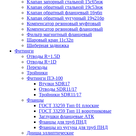
Клапан запорный стальной 15с65нж
Клапан обратный стальной 19с53нж
Клапан обратный фланцевый 16ч6п
Клапан обратный чугунный 19ч21бр
Компенсатор резиновый муфтовый
Компенсатор резиновый фланцевый
Фильтр магнитный фланцевый
Шаровый кран 11с32п
Шиберная задвижка
Фитинги
Отводы R=1.5D
Отводы R=1D
Переходы
Тройники
Фитинги ПЭ-100
Втулки SDR17
Отводы SDR11/17
Тройники SDR11/17
Фланцы
ГОСТ 33259 Тип 01 плоские
ГОСТ 33259 Тип 11 воротниковые
Заглушки фланцевые АТК
Фланцы для труб ПНД
Фланцы из чугуна для труб ПНД
Днища эллиптические