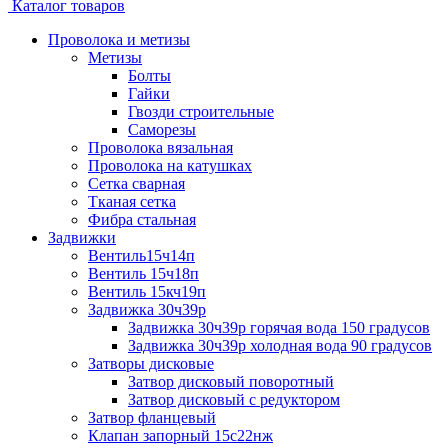
Каталог товаров
Проволока и метизы
Метизы
Болты
Гайки
Гвозди строительные
Саморезы
Проволока вязальная
Проволока на катушках
Сетка сварная
Тканая сетка
Фибра стальная
Задвижки
Вентиль15ч14п
Вентиль 15ч18п
Вентиль 15кч19п
Задвижка 30ч39р
Задвижка 30ч39р горячая вода 150 градусов
Задвижка 30ч39р холодная вода 90 градусов
Затворы дисковые
Затвор дисковый поворотный
Затвор дисковый с редуктором
Затвор фланцевый
Клапан запорный 15с22нж