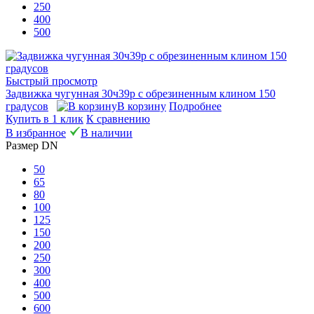
250
400
500
Быстрый просмотр
Задвижка чугунная 30ч39р с обрезиненным клином 150
градусов
В корзину
Подробнее
Купить в 1 клик
К сравнению
В избранное
В наличии
Размер DN
50
65
80
100
125
150
200
250
300
400
500
600