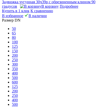
Задвижка чугунная 30ч39р с обрезиненным клином 90
градусов
В корзину
Подробнее
Купить в 1 клик
К сравнению
В избранное
В наличии
Размер DN
50
65
80
100
125
150
200
250
300
350
400
500
600
125
200
250
400
500