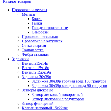
Каталог товаров
Проволока и метизы
Метизы
Болты
Гайки
Гвозди строительные
Саморезы
Проволока вязальная
Проволока на катушках
Сетка сварная
Тканая сетка
Фибра стальная
Задвижки
Вентиль15ч14п
Вентиль 15ч18п
Вентиль 15кч19п
Задвижка 30ч39р
Задвижка 30ч39р горячая вода 150 градусов
Задвижка 30ч39р холодная вода 90 градусов
Затворы дисковые
Затвор дисковый поворотный
Затвор дисковый с редуктором
Затвор фланцевый
Клапан запорный 15с22нж