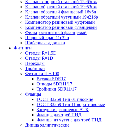
Клапан запорный стальной 15с65нж
Клапан обратный стальной 19с53нж
Клапан обратный фланцевый 16ч6п
Клапан обратный чугунный 19ч21бр
Компенсатор резиновый муфтовый
Компенсатор резиновый фланцевый
Фильтр магнитный фланцевый
Шаровый кран 11с32п
Шиберная задвижка
Фитинги
Отводы R=1.5D
Отводы R=1D
Переходы
Тройники
Фитинги ПЭ-100
Втулки SDR17
Отводы SDR11/17
Тройники SDR11/17
Фланцы
ГОСТ 33259 Тип 01 плоские
ГОСТ 33259 Тип 11 воротниковые
Заглушки фланцевые АТК
Фланцы для труб ПНД
Фланцы из чугуна для труб ПНД
Днища эллиптические