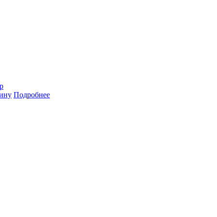
р
зину
Подробнее