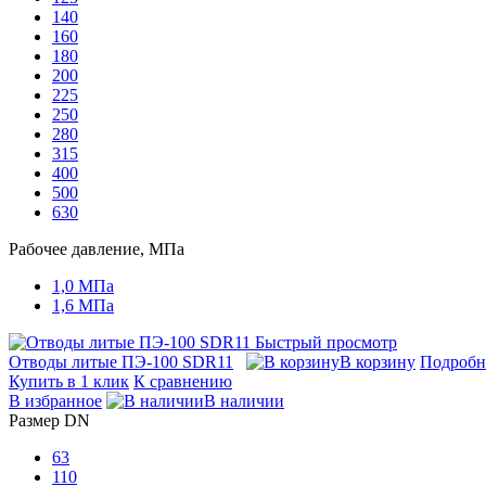
140
160
180
200
225
250
280
315
400
500
630
Рабочее давление, МПа
1,0 МПа
1,6 МПа
Быстрый просмотр
Отводы литые ПЭ-100 SDR11
В корзину
Подробн
Купить в 1 клик
К сравнению
В избранное
В наличии
Размер DN
63
110