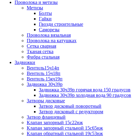
Проволока и метизы
Метизы
Болты
Гайки
Гвозди строительные
Саморезы
Проволока вязальная
Проволока на катушках
Сетка сварная
Тканая сетка
Фибра стальная
Задвижки
Вентиль15ч14п
Вентиль 15ч18п
Вентиль 15кч19п
Задвижка 30ч39р
Задвижка 30ч39р горячая вода 150 градусов
Задвижка 30ч39р холодная вода 90 градусов
Затворы дисковые
Затвор дисковый поворотный
Затвор дисковый с редуктором
Затвор фланцевый
Клапан запорный 15с22нж
Клапан запорный стальной 15с65нж
Клапан обратный стальной 19с53нж