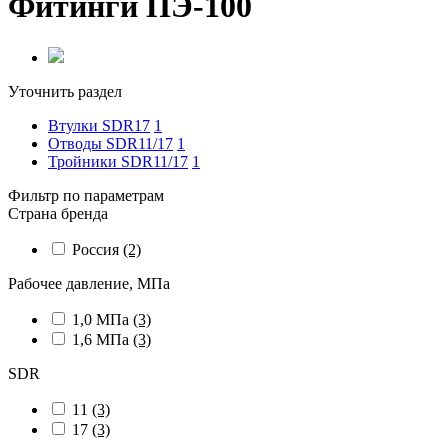
Фитинги ПЭ-100
Уточнить раздел
Втулки SDR17
1
Отводы SDR11/17
1
Тройники SDR11/17
1
Фильтр по параметрам
Страна бренда
Россия
(2)
Рабочее давление, МПа
1,0 МПа
(3)
1,6 МПа
(3)
SDR
11
(3)
17
(3)