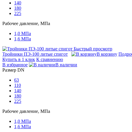
140
180
225
Рабочее давление, МПа
1,0 МПа
1,6 МПа
Быстрый просмотр
Тройники ПЭ-100 литые спигот
В корзину
Подро
Купить в 1 клик
К сравнению
В избранное
В наличии
Размер DN
63
110
140
180
225
Рабочее давление, МПа
1,0 МПа
1,6 МПа