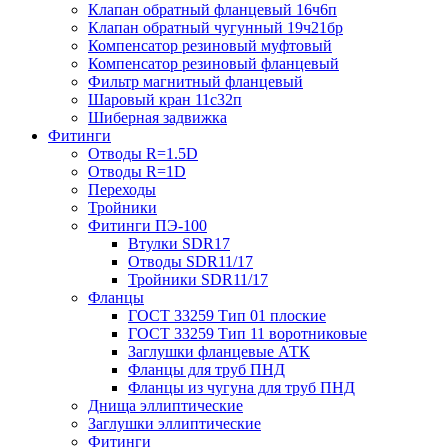
Клапан обратный фланцевый 16ч6п
Клапан обратный чугунный 19ч21бр
Компенсатор резиновый муфтовый
Компенсатор резиновый фланцевый
Фильтр магнитный фланцевый
Шаровый кран 11с32п
Шиберная задвижка
Фитинги
Отводы R=1.5D
Отводы R=1D
Переходы
Тройники
Фитинги ПЭ-100
Втулки SDR17
Отводы SDR11/17
Тройники SDR11/17
Фланцы
ГОСТ 33259 Тип 01 плоские
ГОСТ 33259 Тип 11 воротниковые
Заглушки фланцевые АТК
Фланцы для труб ПНД
Фланцы из чугуна для труб ПНД
Днища эллиптические
Заглушки эллиптические
Фитинги