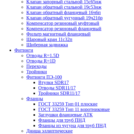
Клапан запорный стальной 15с65нж
Клапан обратный стальной 19с53нж
Клапан обратный фланцевый 16ч6п
Клапан обратный чугунный 19ч21бр
Компенсатор резиновый муфтовый
Компенсатор резиновый фланцевый
Фильтр магнитный фланцевый
Шаровый кран 11с32п
Шиберная задвижка
Фитинги
Отводы R=1.5D
Отводы R=1D
Переходы
Тройники
Фитинги ПЭ-100
Втулки SDR17
Отводы SDR11/17
Тройники SDR11/17
Фланцы
ГОСТ 33259 Тип 01 плоские
ГОСТ 33259 Тип 11 воротниковые
Заглушки фланцевые АТК
Фланцы для труб ПНД
Фланцы из чугуна для труб ПНД
Днища эллиптические