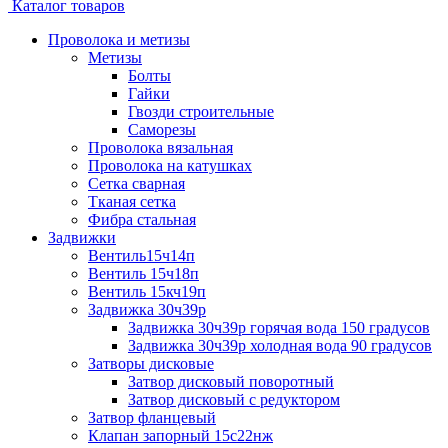
Каталог товаров
Проволока и метизы
Метизы
Болты
Гайки
Гвозди строительные
Саморезы
Проволока вязальная
Проволока на катушках
Сетка сварная
Тканая сетка
Фибра стальная
Задвижки
Вентиль15ч14п
Вентиль 15ч18п
Вентиль 15кч19п
Задвижка 30ч39р
Задвижка 30ч39р горячая вода 150 градусов
Задвижка 30ч39р холодная вода 90 градусов
Затворы дисковые
Затвор дисковый поворотный
Затвор дисковый с редуктором
Затвор фланцевый
Клапан запорный 15с22нж