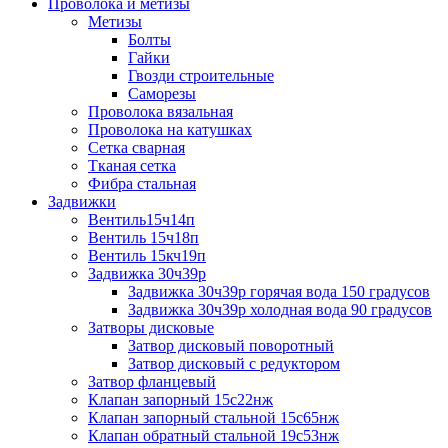
Проволока и метизы
Метизы
Болты
Гайки
Гвозди строительные
Саморезы
Проволока вязальная
Проволока на катушках
Сетка сварная
Тканая сетка
Фибра стальная
Задвижки
Вентиль15ч14п
Вентиль 15ч18п
Вентиль 15кч19п
Задвижка 30ч39р
Задвижка 30ч39р горячая вода 150 градусов
Задвижка 30ч39р холодная вода 90 градусов
Затворы дисковые
Затвор дисковый поворотный
Затвор дисковый с редуктором
Затвор фланцевый
Клапан запорный 15с22нж
Клапан запорный стальной 15с65нж
Клапан обратный стальной 19с53нж