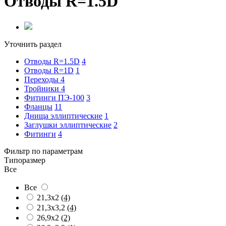
Отводы R=1.5D
Уточнить раздел
Отводы R=1.5D
4
Отводы R=1D
1
Переходы
4
Тройники
4
Фитинги ПЭ-100
3
Фланцы
11
Днища эллиптические
1
Заглушки эллиптические
2
Фитинги
4
Фильтр по параметрам
Типоразмер
Все
Все
21,3x2
(4)
21,3x3,2
(4)
26,9x2
(2)