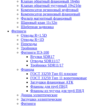
Клапан обратный фланцевый 16ч6п
Клапан обратный чугунный 19ч21бр
Компенсатор резиновый муфтовый
Компенсатор резиновый фланцевый
Фильтр магнитный фланцевый
Шаровый кран 11с32п
Шиберная задвижка
Фитинги
Отводы R=1.5D
Отводы R=1D
Переходы
Тройники
Фитинги ПЭ-100
Втулки SDR17
Отводы SDR11/17
Тройники SDR11/17
Фланцы
ГОСТ 33259 Тип 01 плоские
ГОСТ 33259 Тип 11 воротниковые
Заглушки фланцевые АТК
Фланцы для труб ПНД
Фланцы из чугуна для труб ПНД
Днища эллиптические
Заглушки эллиптические
Фитинги