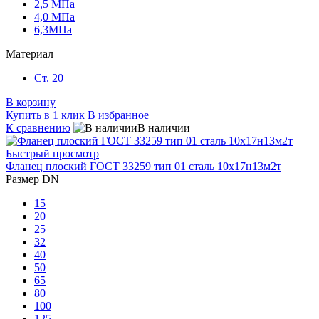
2,5 МПа
4,0 МПа
6,3МПа
Материал
Ст. 20
В корзину
Купить в 1 клик
В избранное
К сравнению
В наличии
Быстрый просмотр
Фланец плоский ГОСТ 33259 тип 01 сталь 10х17н13м2т
Размер DN
15
20
25
32
40
50
65
80
100
125