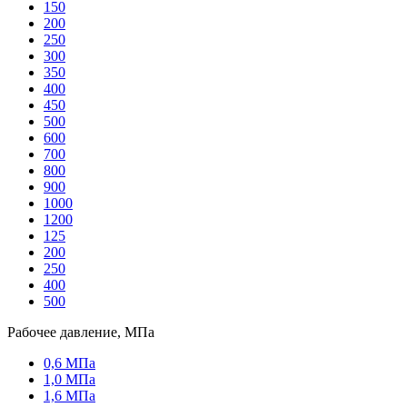
150
200
250
300
350
400
450
500
600
700
800
900
1000
1200
125
200
250
400
500
Рабочее давление, МПа
0,6 МПа
1,0 МПа
1,6 МПа