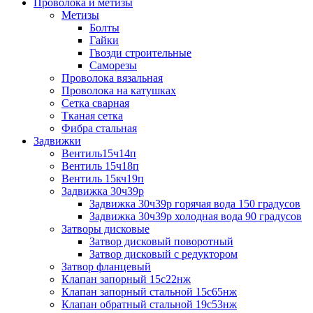
Проволока и метизы
Метизы
Болты
Гайки
Гвозди строительные
Саморезы
Проволока вязальная
Проволока на катушках
Сетка сварная
Тканая сетка
Фибра стальная
Задвижки
Вентиль15ч14п
Вентиль 15ч18п
Вентиль 15кч19п
Задвижка 30ч39р
Задвижка 30ч39р горячая вода 150 градусов
Задвижка 30ч39р холодная вода 90 градусов
Затворы дисковые
Затвор дисковый поворотный
Затвор дисковый с редуктором
Затвор фланцевый
Клапан запорный 15с22нж
Клапан запорный стальной 15с65нж
Клапан обратный стальной 19с53нж