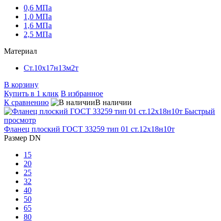
0,6 МПа
1,0 МПа
1,6 МПа
2,5 МПа
Материал
Ст.10х17н13м2т
В корзину
Купить в 1 клик
В избранное
К сравнению
В наличии
Быстрый
просмотр
Фланец плоский ГОСТ 33259 тип 01 ст.12х18н10т
Размер DN
15
20
25
32
40
50
65
80