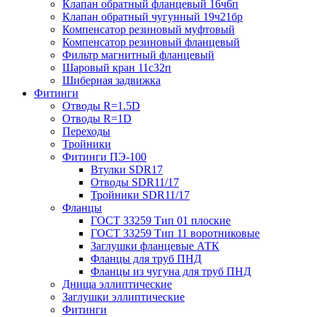
Клапан обратный фланцевый 16ч6п
Клапан обратный чугунный 19ч21бр
Компенсатор резиновый муфтовый
Компенсатор резиновый фланцевый
Фильтр магнитный фланцевый
Шаровый кран 11с32п
Шиберная задвижка
Фитинги
Отводы R=1.5D
Отводы R=1D
Переходы
Тройники
Фитинги ПЭ-100
Втулки SDR17
Отводы SDR11/17
Тройники SDR11/17
Фланцы
ГОСТ 33259 Тип 01 плоские
ГОСТ 33259 Тип 11 воротниковые
Заглушки фланцевые АТК
Фланцы для труб ПНД
Фланцы из чугуна для труб ПНД
Днища эллиптические
Заглушки эллиптические
Фитинги