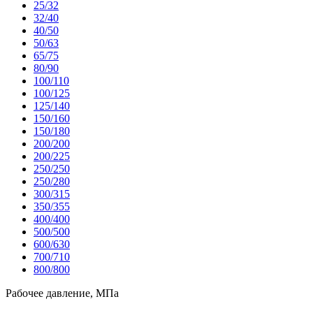
25/32
32/40
40/50
50/63
65/75
80/90
100/110
100/125
125/140
150/160
150/180
200/200
200/225
250/250
250/280
300/315
350/355
400/400
500/500
600/630
700/710
800/800
Рабочее давление, МПа