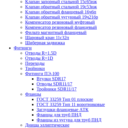
Клапан запорный стальной 15с65нж
Клапан обратный стальной 19с53нж
Клапан обратный фланцевый 16ч6п
Клапан обратный чугунный 19ч21бр
Компенсатор резиновый муфтовый
Компенсатор резиновый фланцевый
Фильтр магнитный фланцевый
Шаровый кран 11с32п
Шиберная задвижка
Фитинги
Отводы R=1.5D
Отводы R=1D
Переходы
Тройники
Фитинги ПЭ-100
Втулки SDR17
Отводы SDR11/17
Тройники SDR11/17
Фланцы
ГОСТ 33259 Тип 01 плоские
ГОСТ 33259 Тип 11 воротниковые
Заглушки фланцевые АТК
Фланцы для труб ПНД
Фланцы из чугуна для труб ПНД
Днища эллиптические